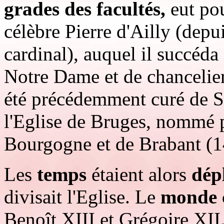
grades des facultés,
eut pou
célèbre Pierre d'Ailly (dep
cardinal), auquel il succéda
Notre Dame et de chancelier 
été précédemment curé de S
l'Eglise de Bruges, nommé p
Bourgogne et de Brabant (1
Les
temps
étaient alors
dép
divisait l'Eglise. Le
monde c
Benoît XIII et Grégoire XI